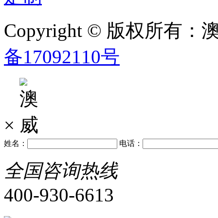
Copyright © 版权
备17092110号
×
姓名：
电话：
全国咨询热线
400-930-6613