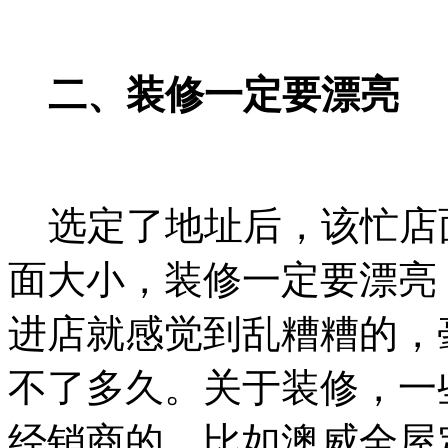
二、装修一定要漂亮
选定了地址后，该忙店
面大小，装修一定要漂亮
进店就感觉到乱糟糟的，
不了多久。关于装修，一
经销商的，比如澳威全屋