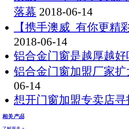
落幕
2018-06-14
【携手澳威_有你更精彩
2018-06-14
铝合金门窗是越厚越好
铝合金门窗加盟厂家扩
06-14
想开门窗加盟专卖店寻
相关
产品
了解更多 +