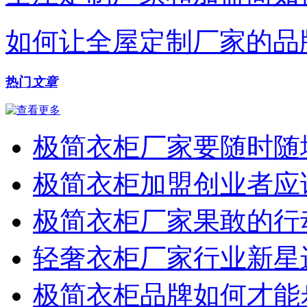
如何让全屋定制厂家的品
热门
文章
极简衣柜厂家要随时随
极简衣柜加盟创业者应
极简衣柜厂家果敢的行
轻奢衣柜厂家行业新星
极简衣柜品牌如何才能