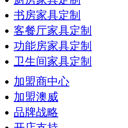
书房家具定制
客餐厅家具定制
功能房家具定制
卫生间家具定制
加盟商中心
加盟澳威
品牌战略
开店支持