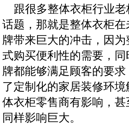
跟很多整体衣柜行业老
话题，那就是整体衣柜在
牌带来巨大的冲击，因为
式购买便利性的需要，同
牌都能够满足顾客的要求
了定制化的家居装修环境
体衣柜零售商有影响，甚
同样影响巨大。