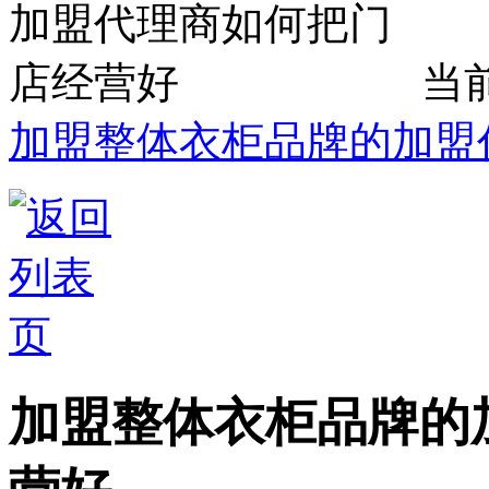
当
加盟整体衣柜品牌的加盟
加盟整体衣柜品牌的