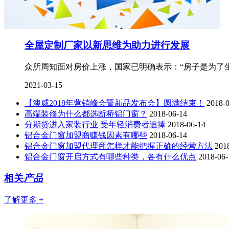
全屋定制厂家以新思维为助力进行发展
众所周知面对房价上涨，国家已明确表示：“房子是为了
2021-03-15
【澳威2018年营销峰会暨新品发布会】圆满结束！
2018-
高端装修为什么都选断桥铝门窗？
2018-06-14
分期贷进入家装行业 受年轻消费者追捧
2018-06-14
铝合金门窗加盟商赚钱因素有哪些
2018-06-14
铝合金门窗加盟代理商怎样才能把握正确的经营方法
201
铝合金门窗开启方式有哪些种类，各有什么优点
2018-06-
相关
产品
了解更多 +