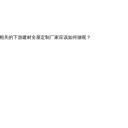
切相关的下游建材全屋定制厂家应该如何做呢？