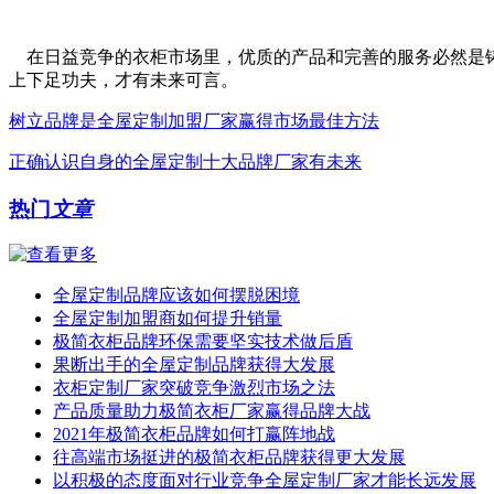
在日益竞争的衣柜市场里，优质的产品和完善的服务必然是铸
上下足功夫，才有未来可言。
树立品牌是全屋定制加盟厂家赢得市场最佳方法
正确认识自身的全屋定制十大品牌厂家有未来
热门
文章
全屋定制品牌应该如何摆脱困境
全屋定制加盟商如何提升销量
极简衣柜品牌环保需要坚实技术做后盾
果断出手的全屋定制品牌获得大发展
衣柜定制厂家突破竞争激烈市场之法
产品质量助力极简衣柜厂家赢得品牌大战
2021年极简衣柜品牌如何打赢阵地战
往高端市场挺进的极简衣柜品牌获得更大发展
以积极的态度面对行业竞争全屋定制厂家才能长远发展