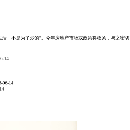
生活，不是为了炒的”。今年房地产市场或政策将收紧，与之密
06-14
8-06-14
14