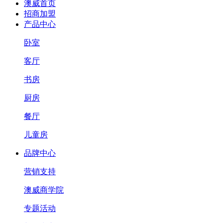
澳威首页
招商加盟
产品中心
卧室
客厅
书房
厨房
餐厅
儿童房
品牌中心
营销支持
澳威商学院
专题活动