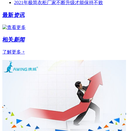
2021年极简衣柜厂家不断升级才能保持不败
最新
资讯
相关
新闻
了解更多 +