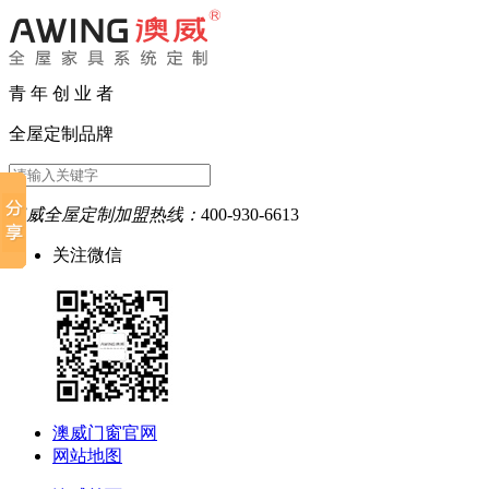
青 年 创 业 者
全屋定制品牌
澳威全屋定制加盟热线：
400-930-6613
关注微信
澳威门窗官网
网站地图